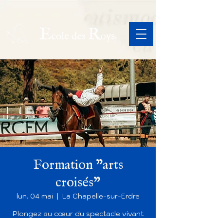
Formation "arts
croisés"
lun. 04 mai
  |  
La Chapelle-sur-Erdre
Plongez au cœur du spectacle vivant