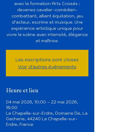
avec la formation Arts Croisés :
devenez cavalier-comédien-
combattant, alliant équitation, jeu
d’acteur, escrime et musique. Une
expérience artistique unique pour
vivre la scène avec intensité, élégance
et maîtrise.
Les inscriptions sont closes
Voir d'autres événements
Heure et lieu
04 mai 2026, 10:00 – 22 mai 2026,
18:00
La Chapelle-sur-Erdre, Domaine De, La
Gacherie, 44240 La Chapelle-sur-
Erdre, France