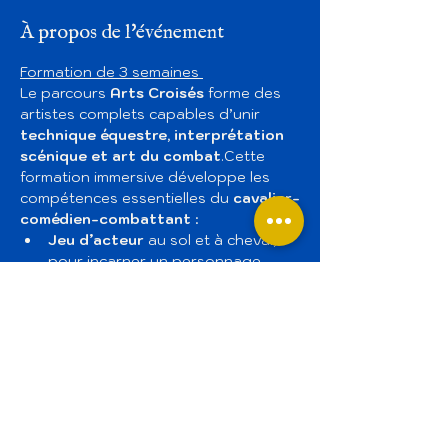
À propos de l'événement
Formation de 3 semaines 
Le parcours 
Arts Croisés
 forme des 
artistes complets capables d’unir 
technique équestre, interprétation 
scénique et art du combat
.Cette 
formation immersive développe les 
compétences essentielles du 
cavalier-
comédien-combattant
 :
Jeu d’acteur
 au sol et à cheval, 
pour incarner un personnage 
avec justesse et expressivité,
Escrime et combat scénique
, 
pour créer des scènes 
dynamiques et sécurisées,
Travail du rythme et de la 
musique
, afin d’affiner la précision 
et la présence scénique,
Relation avec le cheval
, véritable 