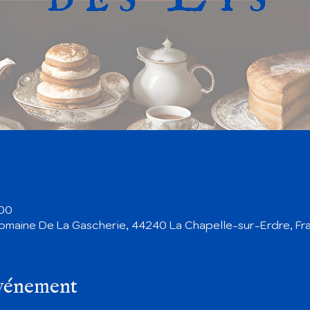
:00
omaine De La Gascherie, 44240 La Chapelle-sur-Erdre, Fr
événement