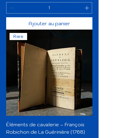
Ajouter au panier
Rare
Éléments de cavalerie – François
Robichon de La Guérinière (1768)