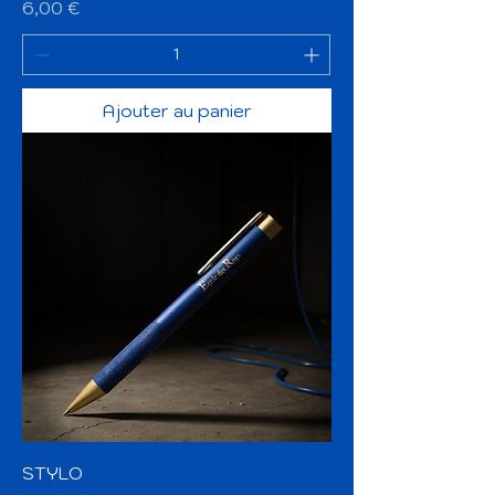
Prix
6,00 €
Ajouter au panier
STYLO